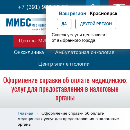
+7 (391) 989-10-29
Ваш регион -
Красноярск
ДА
ДРУГОЙ РЕГИОН
Список услуг и цен зависит
от выбранного города
Центры МИБС
Протонная терапия
Онкоклиника
Амбулаторная онкология
Центр эпилептологии
Оформление справки об оплате медицинских
услуг для предоставления в налоговые
органы
Главная
Оформление справки об оплате
медицинских услуг для предоставления в налоговые
органы