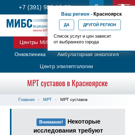
+7 (391) 989-10-29
Ваш регион -
Красноярск
ДА
ДРУГОЙ РЕГИОН
Список услуг и цен зависит
от выбранного города
Центры МИБС
Протонная терапия
Онкоклиника
Амбулаторная онкология
Центр эпилептологии
МРТ суставов в Красноярске
Главная
МРТ
МРТ суставов
Некоторые
Внимание!
исследования требуют