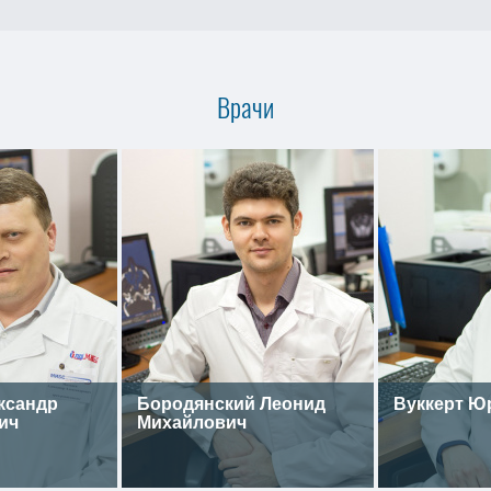
Врачи
ксандр
Бородянский Леонид
Вуккерт Ю
ич
Михайлович