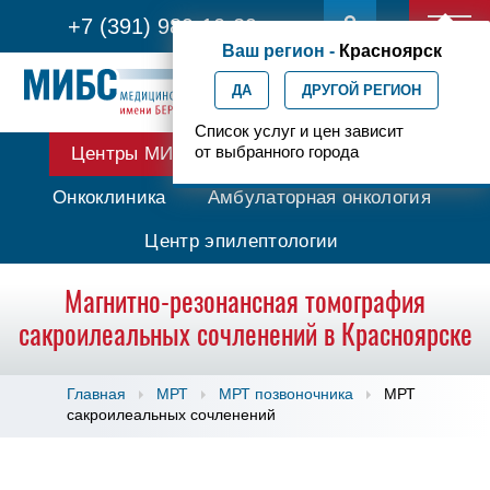
+7 (391) 989-10-29
Ваш регион -
Красноярск
ДА
ДРУГОЙ РЕГИОН
Список услуг и цен зависит
от выбранного города
Центры МИБС
Протонная терапия
Онкоклиника
Амбулаторная онкология
Центр эпилептологии
Магнитно-резонансная томография
сакроилеальных сочленений в Красноярске
Главная
МРТ
МРТ позвоночника
МРТ
сакроилеальных сочленений