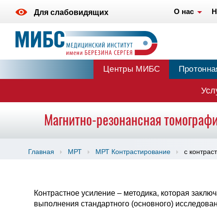
О нас
Н
Для слабовидящих
Центры МИБС
Протонна
Усл
Магнитно-резонансная томография
Главная
МРТ
МРТ Контрастирование
с контрас
Контрастное усиление – методика, которая заклю
выполнения стандартного (основного) исследован