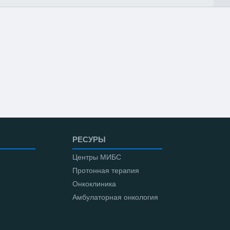
РЕСУРЫ
Центры МИБС
Протонная терапия
Онкоклиника
Амбулаторная онкология