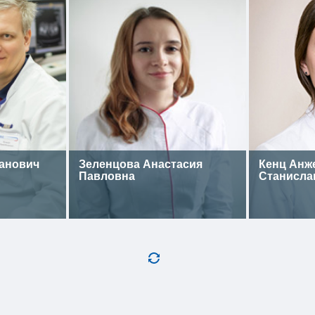
анович
Зеленцова Анастасия
Кенц Анж
Павловна
Станисла