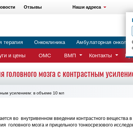
овости
Отзывы
Наши адреса
я терапия
Онкоклиника
Амбулаторная онколог
уги и цены
ОМС
ВМП
Контакты
Вр
 головного мозга с контрастным усилени
тным усилением: в объеме 10 мл
чается во внутривенном введении контрастного вещества в 
ия головного мозга и прицельного тонкосрезового исслед