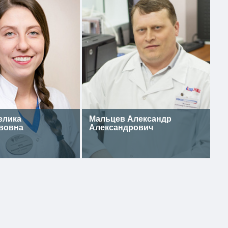
елика
Мальцев Александр
вовна
Александрович