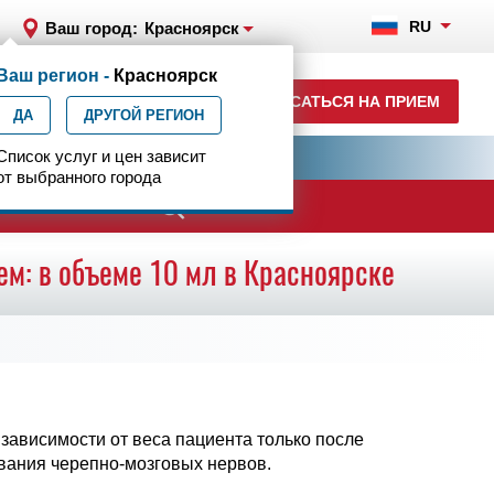
RU
Ваш город:
Красноярск
Ваш регион -
Красноярск
+7 (391) 989-10-29
ЗАПИСАТЬСЯ НА ПРИЕМ
ДА
ежедневно с 07:00 до 23:00
ДРУГОЙ РЕГИОН
ия
Список услуг и цен зависит
Центр эпилептологии
от выбранного города
ачи
ем: в объеме 10 мл в Красноярске
зависимости от веса пациента только после
ования черепно-мозговых нервов.