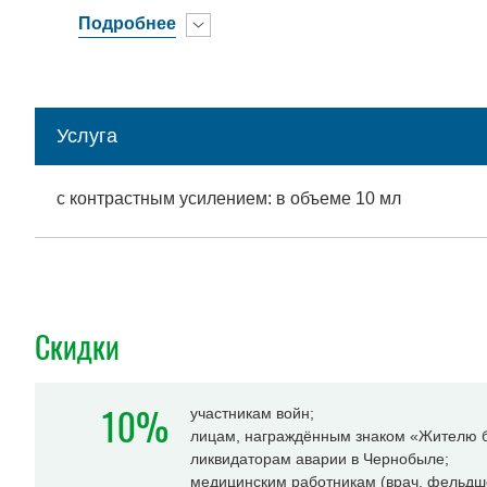
Подробнее
Услуга
с контрастным усилением: в объеме 10 мл
Скидки
10%
участникам войн;
лицам, награждённым знаком «Жителю б
ликвидаторам аварии в Чернобыле;
медицинским работникам (врач, фельдше