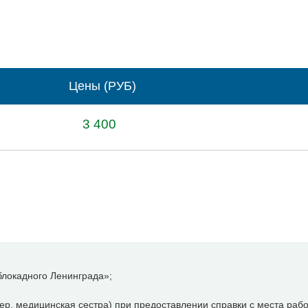
Цены (РУБ)
3 400
локадного Ленинграда»;
р, медицинская сестра) при предоставлении справки с места рабо