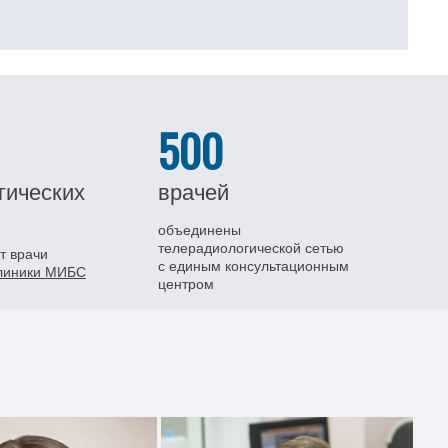
500
гических
врачей
объединены
телерадиологической сетью
т врачи
с единым консультационным
клиники МИБС
центром