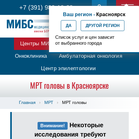
+7 (391) 989-10-29
Ваш регион -
Красноярск
ДА
ДРУГОЙ РЕГИОН
Список услуг и цен зависит
от выбранного города
Центры МИБС
Протонная терапия
Онкоклиника
Амбулаторная онкология
Центр эпилептологии
МРТ головы в Красноярске
Главная
МРТ
МРТ головы
Некоторые
Внимание!
исследования требуют