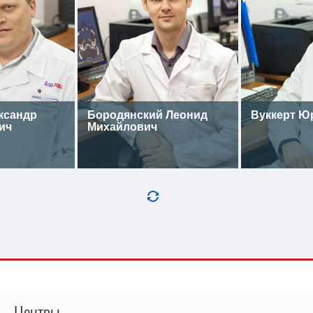
ксандр
Бородянский Леонид
Вуккерт Ю
ич
Михайлович
Центры