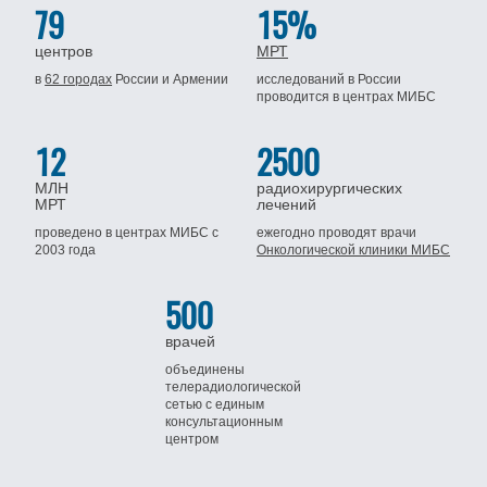
79
15%
центров
МРТ
в
62 городах
России
и Армении
исследований в России
проводится
в центрах МИБС
12
2500
МЛН
радиохирургических
МРТ
лечений
проведено в центрах МИБС
с
ежегодно проводят врачи
2003 года
Онкологической клиники МИБС
500
врачей
объединены
телерадиологической
сетью
с единым
консультационным
центром