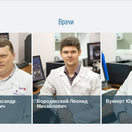
Врачи
ксандр
Бородянский Леонид
Вуккерт Ю
ич
Михайлович