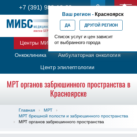
+7 (391) 989-10-29
Ваш регион -
Красноярск
ДА
ДРУГОЙ РЕГИОН
Список услуг и цен зависит
от выбранного города
Центры МИБС
Протонная терапия
Онкоклиника
Амбулаторная онкология
Центр эпилептологии
МРТ органов забрюшинного пространства в
Красноярске
Главная
МРТ
МРТ брюшной полости и забрюшинного пространства
МРТ органов забрюшинного пространства