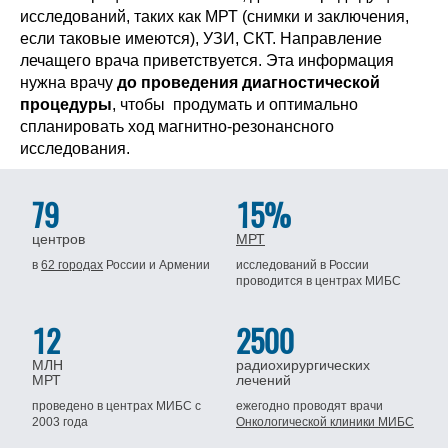
исследований, таких как МРТ (снимки и заключения,
если таковые имеются), УЗИ, СКТ. Направление
лечащего врача приветствуется. Эта информация
нужна врачу
до проведения диагностической
процедуры
, чтобы продумать и оптимально
спланировать ход магнитно-резонансного
исследования.
79
15%
центров
МРТ
в
62 городах
России
и Армении
исследований в России
проводится
в центрах МИБС
12
2500
МЛН
радиохирургических
МРТ
лечений
проведено в центрах МИБС
с
ежегодно проводят врачи
2003 года
Онкологической клиники МИБС