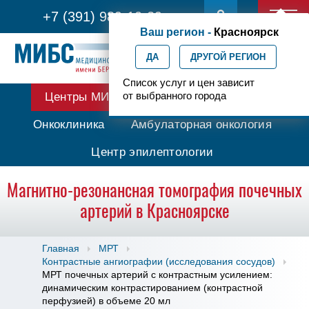
+7 (391) 989-10-29
Ваш регион -
Красноярск
ДА
ДРУГОЙ РЕГИОН
Список услуг и цен зависит
от выбранного города
Центры МИБС
Протонная терапия
Онкоклиника
Амбулаторная онкология
Центр эпилептологии
Магнитно-резонансная томография почечных
артерий в Красноярске
Главная
МРТ
Контрастные ангиографии (исследования сосудов)
МРТ почечных артерий с контрастным усилением:
динамическим контрастированием (контрастной
перфузией) в объеме 20 мл