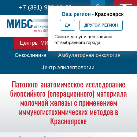
+7 (391) 989-10-29
Ваш регион -
Красноярск
ДА
ДРУГОЙ РЕГИОН
Список услуг и цен зависит
от выбранного города
Центры МИБС
Протонная терапия
Онкоклиника
Амбулаторная онкология
Центр эпилептологии
Патолого-анатомическое исследование
биопсийного (операционного) материала
молочной железы с применением
иммуногистохимических методов в
Красноярске