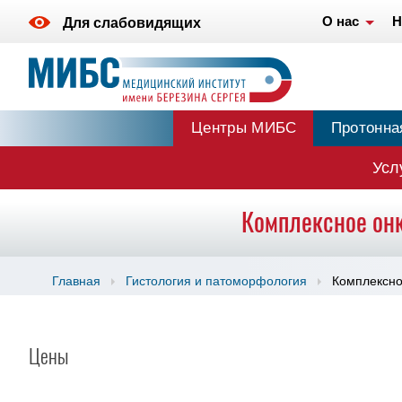
О нас
Н
Для слабовидящих
Центры МИБС
Протонна
Усл
Комплексное онк
Главная
Гистология и патоморфология
Комплексно
Цены