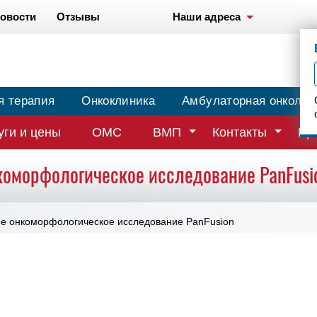
овости
Отзывы
Наши адреса
я терапия
Онкоклиника
Амбулаторная онколог
уги и цены
ОМС
ВМП
Контакты
Вр
оморфологическое исследование PanFusi
е онкоморфологическое исследование PanFusion