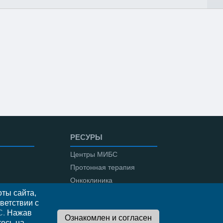
РЕСУРЫ
Центры МИБС
Протонная терапия
Онкоклиника
ты сайта,
Амбулаторная онкология
ветствии с
С.
Нажав
тесь на