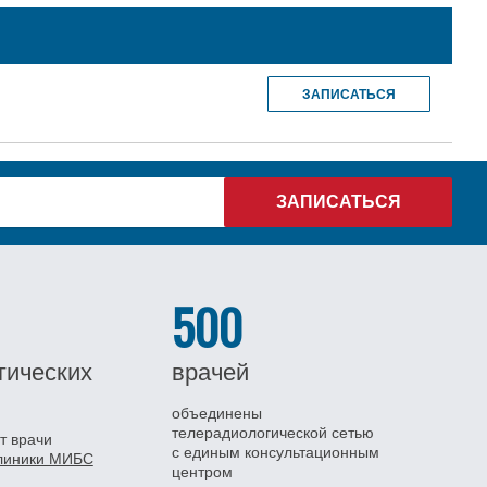
ЗАПИСАТЬСЯ
500
гических
врачей
объединены
телерадиологической сетью
т врачи
с единым консультационным
клиники МИБС
центром