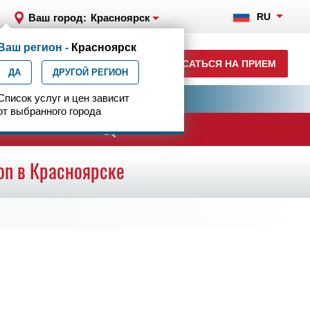
RU
Ваш город:
Красноярск
Ваш регион -
Красноярск
+7 (391) 989-10-29
ЗАПИСАТЬСЯ НА ПРИЕМ
ДА
ежедневно с 07:00 до 23:00
ДРУГОЙ РЕГИОН
ия
Список услуг и цен зависит
Центр эпилептологии
от выбранного города
ачи
on в Красноярске