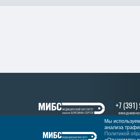
+7 (391)
ежедневно 
Мы используем
анализа трафик
Политикой обр
Записать
Регион
Красноярск
«Ознакомлен и