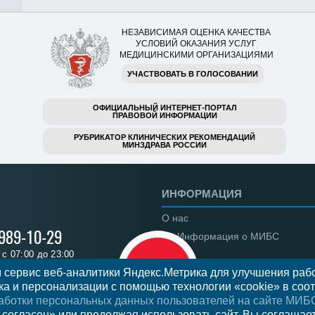
НЕЗАВИСИМАЯ ОЦЕНКА КАЧЕСТВА
УСЛОВИЙ ОКАЗАНИЯ УСЛУГ
МЕДИЦИНСКИМИ ОРГАНИЗАЦИЯМИ
УЧАСТВОВАТЬ В ГОЛОСОВАНИИ
ОФИЦИАЛЬНЫЙ ИНТЕРНЕТ-ПОРТАЛ
ПРАВОВОЙ ИНФОРМАЦИИ
РУБРИКАТОР КЛИНИЧЕСКИХ РЕКОМЕНДАЦИЙ
МИНЗДРАВА РОССИИ
ИНФОРМАЦИЯ
О нас
 989-10-29
Информация о МИБС
с 07:00 до 23:00
Региональные центры
 сервис веб-аналитики Яндекс.Метрика для улучшения рабо
а и персонализации с помощью технологии «cookie» в соот
Вакансии
аботки персональных данных пользователей на сайте МИБ
Документы
ся на прием
 согласен» или продолжая использовать сайт, Вы соглашае