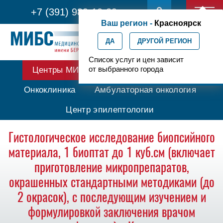
+7 (391) 989-10-29
Ваш регион -
Красноярск
ДА
ДРУГОЙ РЕГИОН
Список услуг и цен зависит
от выбранного города
Центры МИБС
Протонная терапия
Онкоклиника
Амбулаторная онкология
Центр эпилептологии
Гистологическое исследование биопсийного
материала, 1 биоптат до 1 куб.см (включает
приготовление микропрепаратов,
окрашенных стандартными методиками (до
2 окрасок), с последующим изучением и
формулировкой заключения врачом