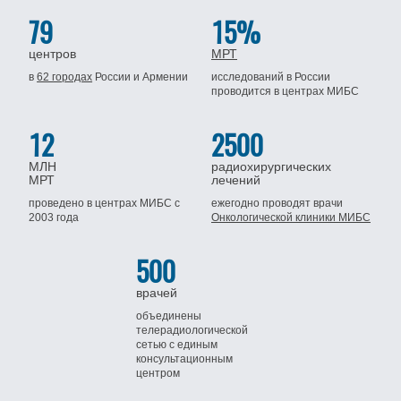
79
15%
центров
МРТ
в
62 городах
России
и Армении
исследований в России
проводится
в центрах МИБС
12
2500
МЛН
радиохирургических
МРТ
лечений
проведено в центрах МИБС
с
ежегодно проводят врачи
2003 года
Онкологической клиники МИБС
500
врачей
объединены
телерадиологической
сетью
с единым
консультационным
центром